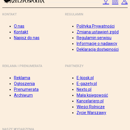
KONTAKT
REGULAMIN
O nas
Polityka Prywatności
Kontakt
Zmiana ustawień zgód
Napisz do nas
Regulamin serwisu
Informacje o nadawcy
Deklaracja dostępności
REKLAMA I PRENUMERATA
PARTNERZY
Reklama
E-kiosk.pl
Ogłoszenia
E-gazety.pl
Prenumerata
Nexto.pl
Archiwum
Mała księgowość
Kancelarierp.pl
Wieści Rolnicze
Życie Warszawy
NASZE WYDARZENIA