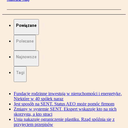
Powiązane
Polecane
Najnowsze
Tagi
Fundacje rodzinne inwestują w nieruchomości i energetykę.
Niektóre w 40 spółek naraz
Jest sposób na SENT. Status AEO może pomóc firmom
Zmiany w systemie SENT. Ekspert wskazuje kto na nich
skorzysta, a kto straci
Unia nakazuje ograniczenie plastiku. Rząd spóźnia się z
przyjęciem przepisów