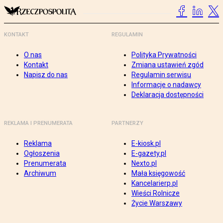
KONTAKT
REGULAMIN
O nas
Polityka Prywatności
Kontakt
Zmiana ustawień zgód
Napisz do nas
Regulamin serwisu
Informacje o nadawcy
Deklaracja dostępności
REKLAMA I PRENUMERATA
PARTNERZY
Reklama
E-kiosk.pl
Ogłoszenia
E-gazety.pl
Prenumerata
Nexto.pl
Archiwum
Mała księgowość
Kancelarierp.pl
Wieści Rolnicze
Życie Warszawy