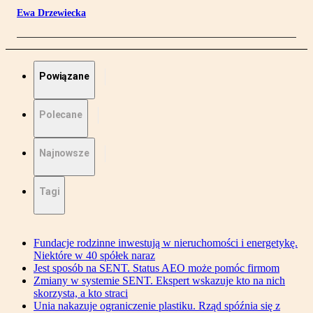
Ewa Drzewiecka
Powiązane
Polecane
Najnowsze
Tagi
Fundacje rodzinne inwestują w nieruchomości i energetykę.
Niektóre w 40 spółek naraz
Jest sposób na SENT. Status AEO może pomóc firmom
Zmiany w systemie SENT. Ekspert wskazuje kto na nich
skorzysta, a kto straci
Unia nakazuje ograniczenie plastiku. Rząd spóźnia się z