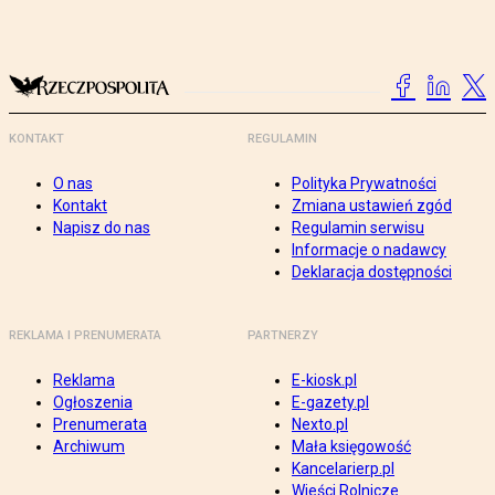
KONTAKT
REGULAMIN
O nas
Polityka Prywatności
Kontakt
Zmiana ustawień zgód
Napisz do nas
Regulamin serwisu
Informacje o nadawcy
Deklaracja dostępności
REKLAMA I PRENUMERATA
PARTNERZY
Reklama
E-kiosk.pl
Ogłoszenia
E-gazety.pl
Prenumerata
Nexto.pl
Archiwum
Mała księgowość
Kancelarierp.pl
Wieści Rolnicze