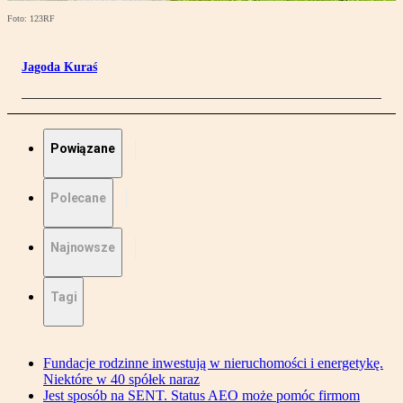
Foto: 123RF
Jagoda Kuraś
Powiązane
Polecane
Najnowsze
Tagi
Fundacje rodzinne inwestują w nieruchomości i energetykę.
Niektóre w 40 spółek naraz
Jest sposób na SENT. Status AEO może pomóc firmom