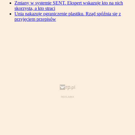
Zmiany w systemie SENT. Ekspert wskazuje kto na nich
skorzysta, a kto straci
Unia nakazuje ograniczenie plastiku. Rząd spóźnia się z
przyjęciem przepisów