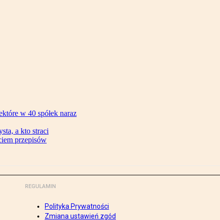
ektóre w 40 spółek naraz
ta, a kto straci
ęciem przepisów
REGULAMIN
Polityka Prywatności
Zmiana ustawień zgód