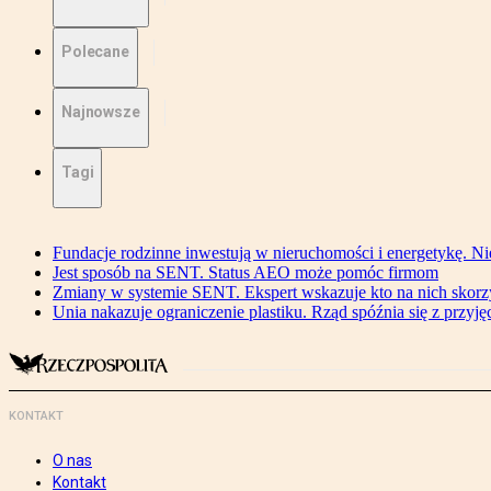
Polecane
Najnowsze
Tagi
Fundacje rodzinne inwestują w nieruchomości i energetykę. Ni
Jest sposób na SENT. Status AEO może pomóc firmom
Zmiany w systemie SENT. Ekspert wskazuje kto na nich skorzys
Unia nakazuje ograniczenie plastiku. Rząd spóźnia się z przyj
KONTAKT
O nas
Kontakt