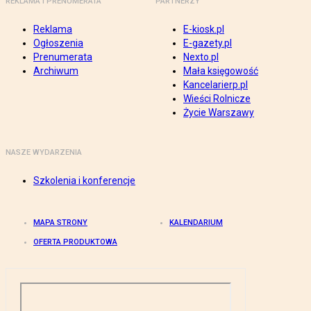
REKLAMA I PRENUMERATA
PARTNERZY
Reklama
E-kiosk.pl
Ogłoszenia
E-gazety.pl
Prenumerata
Nexto.pl
Archiwum
Mała księgowość
Kancelarierp.pl
Wieści Rolnicze
Życie Warszawy
NASZE WYDARZENIA
Szkolenia i konferencje
MAPA STRONY
KALENDARIUM
OFERTA PRODUKTOWA