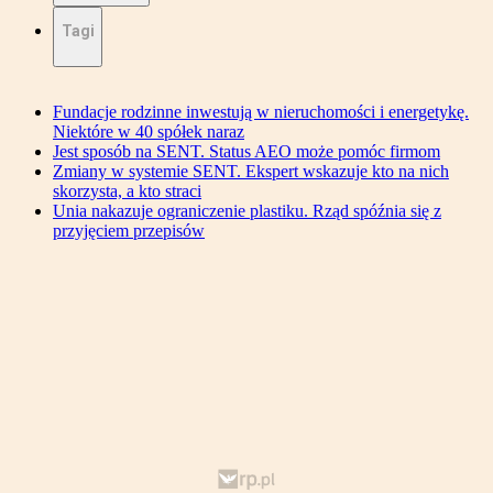
Tagi
Fundacje rodzinne inwestują w nieruchomości i energetykę.
Niektóre w 40 spółek naraz
Jest sposób na SENT. Status AEO może pomóc firmom
Zmiany w systemie SENT. Ekspert wskazuje kto na nich
skorzysta, a kto straci
Unia nakazuje ograniczenie plastiku. Rząd spóźnia się z
przyjęciem przepisów