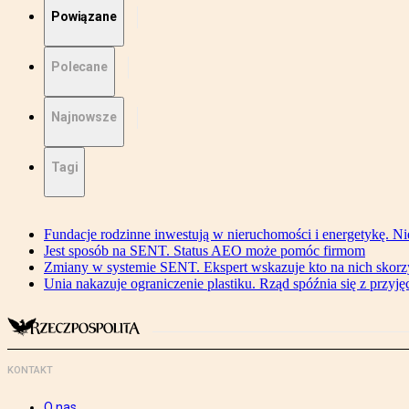
Powiązane
Polecane
Najnowsze
Tagi
Fundacje rodzinne inwestują w nieruchomości i energetykę. Ni
Jest sposób na SENT. Status AEO może pomóc firmom
Zmiany w systemie SENT. Ekspert wskazuje kto na nich skorzys
Unia nakazuje ograniczenie plastiku. Rząd spóźnia się z przyj
KONTAKT
O nas