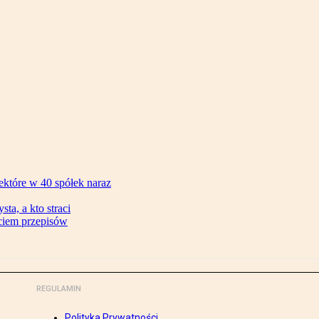
ektóre w 40 spółek naraz
ta, a kto straci
ęciem przepisów
REGULAMIN
Polityka Prywatności