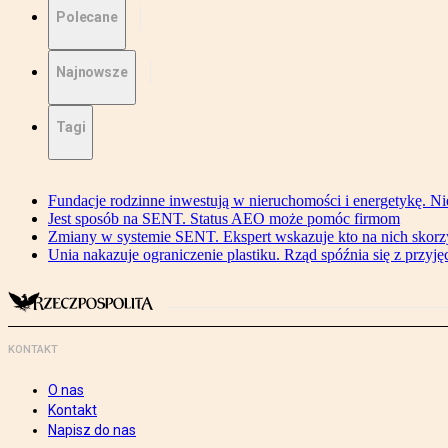
Polecane
Najnowsze
Tagi
Fundacje rodzinne inwestują w nieruchomości i energetykę. Ni
Jest sposób na SENT. Status AEO może pomóc firmom
Zmiany w systemie SENT. Ekspert wskazuje kto na nich skorzys
Unia nakazuje ograniczenie plastiku. Rząd spóźnia się z przyj
KONTAKT
O nas
Kontakt
Napisz do nas