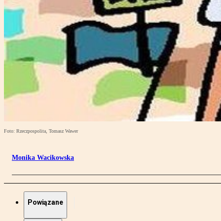
Foto: Rzeczpospolita, Tomasz Wawer
Monika Wacikowska
Powiązane