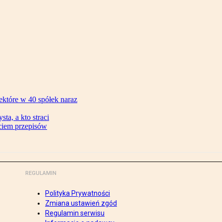
ektóre w 40 spółek naraz
ta, a kto straci
ęciem przepisów
REGULAMIN
Polityka Prywatności
Zmiana ustawień zgód
Regulamin serwisu