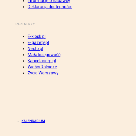
Informacje o nadawcy
Deklaracja dostępności
PARTNERZY
E-kiosk.pl
E-gazety.pl
Nexto.pl
Mała księgowość
Kancelarierp.pl
Wieści Rolnicze
Życie Warszawy
KALENDARIUM