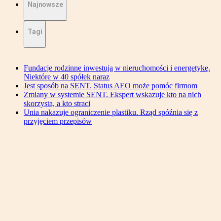
Najnowsze
Tagi
Fundacje rodzinne inwestują w nieruchomości i energetykę.
Niektóre w 40 spółek naraz
Jest sposób na SENT. Status AEO może pomóc firmom
Zmiany w systemie SENT. Ekspert wskazuje kto na nich
skorzysta, a kto straci
Unia nakazuje ograniczenie plastiku. Rząd spóźnia się z
przyjęciem przepisów