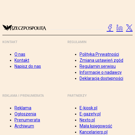
KONTAKT
REGULAMIN
O nas
Polityka Prywatności
Kontakt
Zmiana ustawień zgód
Napisz do nas
Regulamin serwisu
Informacje o nadawcy
Deklaracja dostępności
REKLAMA I PRENUMERATA
PARTNERZY
Reklama
E-kiosk.pl
Ogłoszenia
E-gazety.pl
Prenumerata
Nexto.pl
Archiwum
Mała księgowość
Kancelarierp.pl