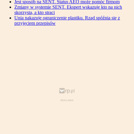
Jest sposób na SENT. Status AEO może pomóc firmom
Zmiany w systemie SENT. Ekspert wskazuje kto na nich
skorzysta, a kto straci
Unia nakazuje ograniczenie plastiku. Rząd spóźnia się z
przyjęciem przepisów