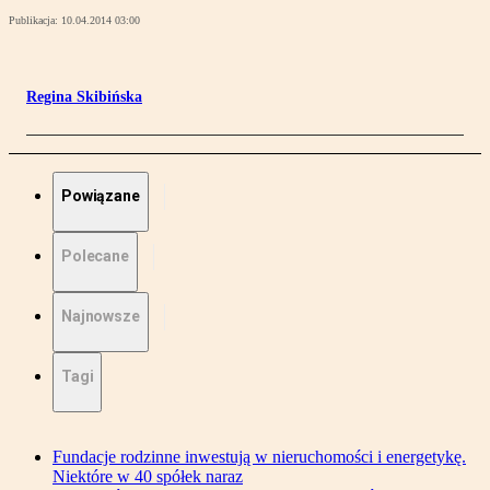
Publikacja:
10.04.2014 03:00
Regina Skibińska
Powiązane
Polecane
Najnowsze
Tagi
Fundacje rodzinne inwestują w nieruchomości i energetykę.
Niektóre w 40 spółek naraz