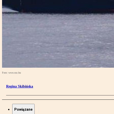
Foto: www.sxc.hu
Regina Skibińska
Powiązane