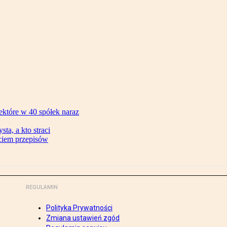
ektóre w 40 spółek naraz
ta, a kto straci
ęciem przepisów
REGULAMIN
Polityka Prywatności
Zmiana ustawień zgód