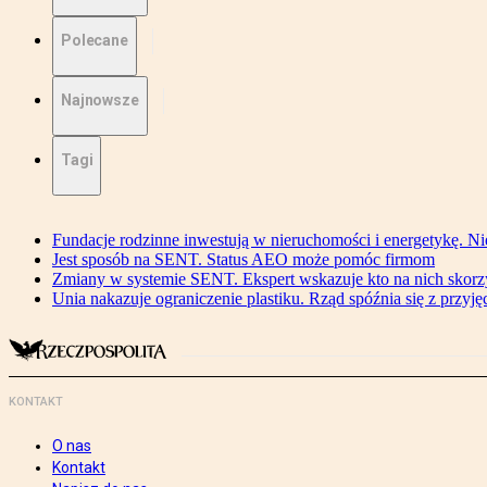
Polecane
Najnowsze
Tagi
Fundacje rodzinne inwestują w nieruchomości i energetykę. Ni
Jest sposób na SENT. Status AEO może pomóc firmom
Zmiany w systemie SENT. Ekspert wskazuje kto na nich skorzys
Unia nakazuje ograniczenie plastiku. Rząd spóźnia się z przyj
KONTAKT
O nas
Kontakt