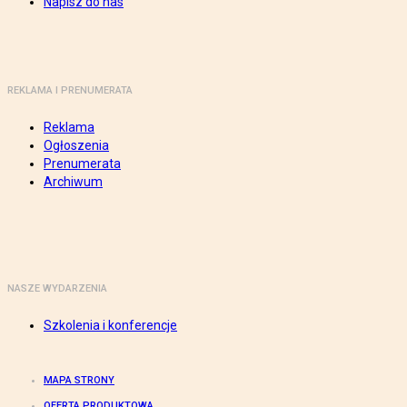
Napisz do nas
REKLAMA I PRENUMERATA
Reklama
Ogłoszenia
Prenumerata
Archiwum
NASZE WYDARZENIA
Szkolenia i konferencje
MAPA STRONY
OFERTA PRODUKTOWA