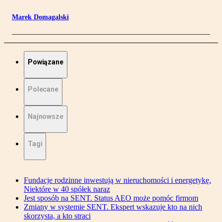
Marek Domagalski
Powiązane
Polecane
Najnowsze
Tagi
Fundacje rodzinne inwestują w nieruchomości i energetykę.
Niektóre w 40 spółek naraz
Jest sposób na SENT. Status AEO może pomóc firmom
Zmiany w systemie SENT. Ekspert wskazuje kto na nich
skorzysta, a kto straci