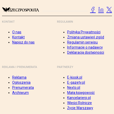
KONTAKT
REGULAMIN
O nas
Polityka Prywatności
Kontakt
Zmiana ustawień zgód
Napisz do nas
Regulamin serwisu
Informacje o nadawcy
Deklaracja dostępności
REKLAMA I PRENUMERATA
PARTNERZY
Reklama
E-kiosk.pl
Ogłoszenia
E-gazety.pl
Prenumerata
Nexto.pl
Archiwum
Mała księgowość
Kancelarierp.pl
Wieści Rolnicze
Życie Warszawy