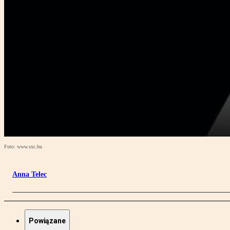
Foto: www.sxc.hu
Anna Telec
Powiązane