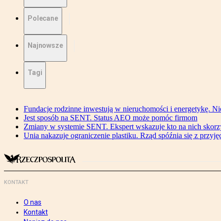
Polecane
Najnowsze
Tagi
Fundacje rodzinne inwestują w nieruchomości i energetykę. Ni
Jest sposób na SENT. Status AEO może pomóc firmom
Zmiany w systemie SENT. Ekspert wskazuje kto na nich skorzys
Unia nakazuje ograniczenie plastiku. Rząd spóźnia się z przyj
KONTAKT
O nas
Kontakt