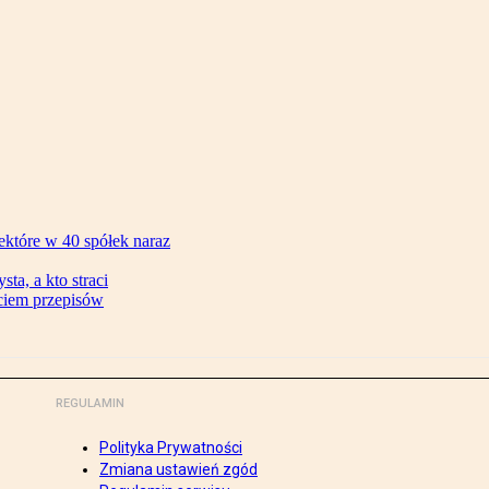
ektóre w 40 spółek naraz
ta, a kto straci
ęciem przepisów
REGULAMIN
Polityka Prywatności
Zmiana ustawień zgód