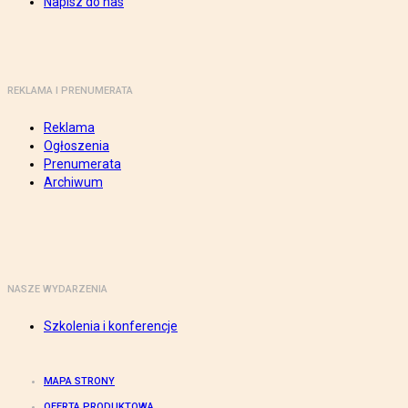
Napisz do nas
REKLAMA I PRENUMERATA
Reklama
Ogłoszenia
Prenumerata
Archiwum
NASZE WYDARZENIA
Szkolenia i konferencje
MAPA STRONY
OFERTA PRODUKTOWA