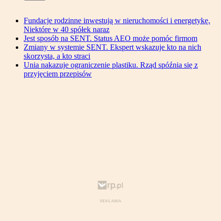
Fundacje rodzinne inwestują w nieruchomości i energetykę.
Niektóre w 40 spółek naraz
Jest sposób na SENT. Status AEO może pomóc firmom
Zmiany w systemie SENT. Ekspert wskazuje kto na nich
skorzysta, a kto straci
Unia nakazuje ograniczenie plastiku. Rząd spóźnia się z
przyjęciem przepisów