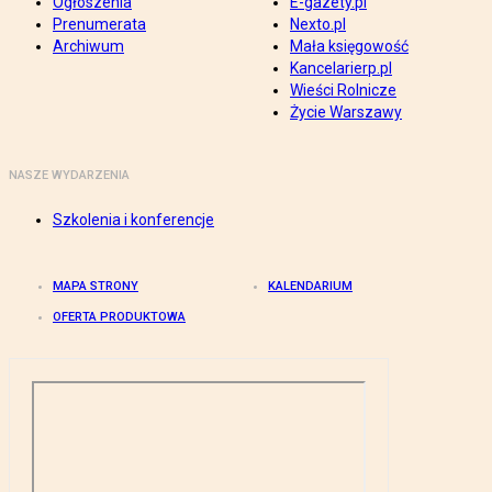
Ogłoszenia
E-gazety.pl
Prenumerata
Nexto.pl
Archiwum
Mała księgowość
Kancelarierp.pl
Wieści Rolnicze
Życie Warszawy
NASZE WYDARZENIA
Szkolenia i konferencje
MAPA STRONY
KALENDARIUM
OFERTA PRODUKTOWA