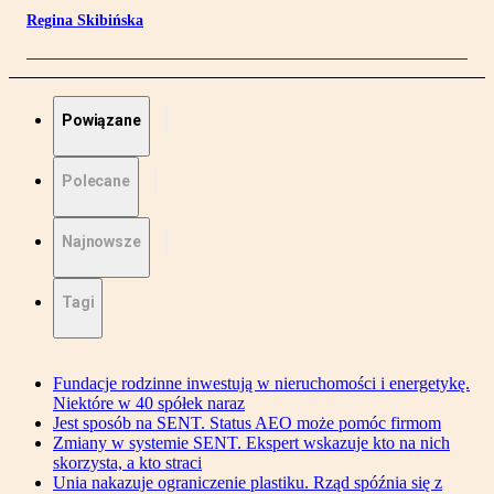
Regina Skibińska
Powiązane
Polecane
Najnowsze
Tagi
Fundacje rodzinne inwestują w nieruchomości i energetykę.
Niektóre w 40 spółek naraz
Jest sposób na SENT. Status AEO może pomóc firmom
Zmiany w systemie SENT. Ekspert wskazuje kto na nich
skorzysta, a kto straci
Unia nakazuje ograniczenie plastiku. Rząd spóźnia się z