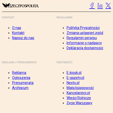
KONTAKT
REGULAMIN
O nas
Polityka Prywatności
Kontakt
Zmiana ustawień zgód
Napisz do nas
Regulamin serwisu
Informacje o nadawcy
Deklaracja dostępności
REKLAMA I PRENUMERATA
PARTNERZY
Reklama
E-kiosk.pl
Ogłoszenia
E-gazety.pl
Prenumerata
Nexto.pl
Archiwum
Mała księgowość
Kancelarierp.pl
Wieści Rolnicze
Życie Warszawy