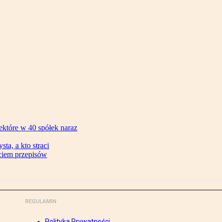
ektóre w 40 spółek naraz
ta, a kto straci
ęciem przepisów
REGULAMIN
Polityka Prywatności