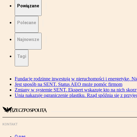
Powiązane
Polecane
Najnowsze
Tagi
Fundacje rodzinne inwestują w nieruchomości i energetykę. Ni
Jest sposób na SENT. Status AEO może pomóc firmom
Zmiany w systemie SENT. Ekspert wskazuje kto na nich skorzys
Unia nakazuje ograniczenie plastiku. Rząd spóźnia się z przyj
KONTAKT
O nas