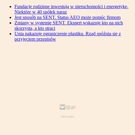
Fundacje rodzinne inwestują w nieruchomości i energetykę.
Niektóre w 40 spółek naraz
Jest sposób na SENT. Status AEO może pomóc firmom
Zmiany w systemie SENT. Ekspert wskazuje kto na nich
skorzysta, a kto straci
Unia nakazuje ograniczenie plastiku. Rząd spóźnia się z
przyjęciem przepisów