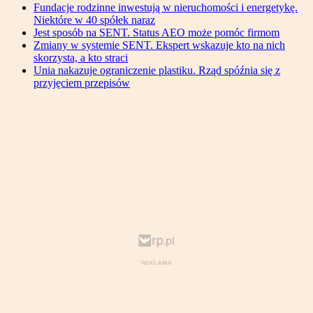
Fundacje rodzinne inwestują w nieruchomości i energetykę.
Niektóre w 40 spółek naraz
Jest sposób na SENT. Status AEO może pomóc firmom
Zmiany w systemie SENT. Ekspert wskazuje kto na nich
skorzysta, a kto straci
Unia nakazuje ograniczenie plastiku. Rząd spóźnia się z
przyjęciem przepisów