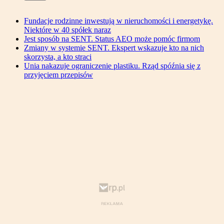
Fundacje rodzinne inwestują w nieruchomości i energetykę.
Niektóre w 40 spółek naraz
Jest sposób na SENT. Status AEO może pomóc firmom
Zmiany w systemie SENT. Ekspert wskazuje kto na nich
skorzysta, a kto straci
Unia nakazuje ograniczenie plastiku. Rząd spóźnia się z
przyjęciem przepisów