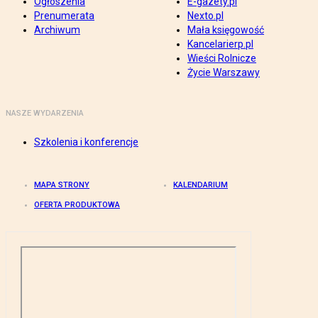
Ogłoszenia
E-gazety.pl
Prenumerata
Nexto.pl
Archiwum
Mała księgowość
Kancelarierp.pl
Wieści Rolnicze
Życie Warszawy
NASZE WYDARZENIA
Szkolenia i konferencje
MAPA STRONY
KALENDARIUM
OFERTA PRODUKTOWA