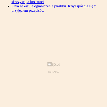
skorzysta, a kto straci
Unia nakazuje ograniczenie plastiku. Rząd spóźnia się z
przyjęciem przepisów