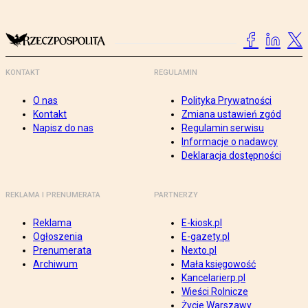
KONTAKT
REGULAMIN
O nas
Polityka Prywatności
Kontakt
Zmiana ustawień zgód
Napisz do nas
Regulamin serwisu
Informacje o nadawcy
Deklaracja dostępności
REKLAMA I PRENUMERATA
PARTNERZY
Reklama
E-kiosk.pl
Ogłoszenia
E-gazety.pl
Prenumerata
Nexto.pl
Archiwum
Mała księgowość
Kancelarierp.pl
Wieści Rolnicze
Życie Warszawy