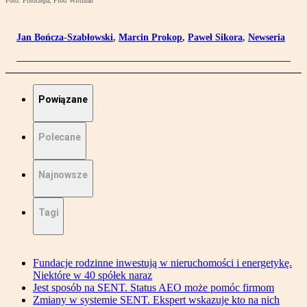
Foto: Fotorzepa, Piotr Wittman
Jan Bończa-Szabłowski
,
Marcin Prokop
,
Paweł Sikora
,
Newseria
Powiązane
Polecane
Najnowsze
Tagi
Fundacje rodzinne inwestują w nieruchomości i energetykę.
Niektóre w 40 spółek naraz
Jest sposób na SENT. Status AEO może pomóc firmom
Zmiany w systemie SENT. Ekspert wskazuje kto na nich