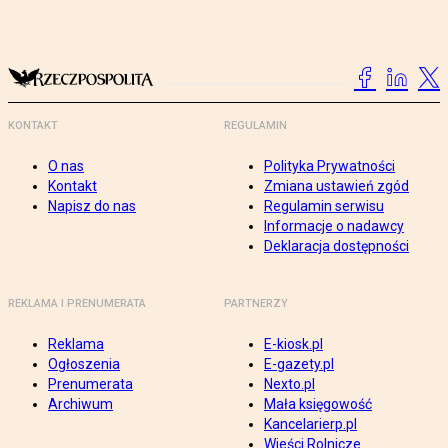
KONTAKT
REGULAMIN
O nas
Polityka Prywatności
Kontakt
Zmiana ustawień zgód
Napisz do nas
Regulamin serwisu
Informacje o nadawcy
Deklaracja dostępności
REKLAMA I PRENUMERATA
PARTNERZY
Reklama
E-kiosk.pl
Ogłoszenia
E-gazety.pl
Prenumerata
Nexto.pl
Archiwum
Mała księgowość
Kancelarierp.pl
Wieści Rolnicze