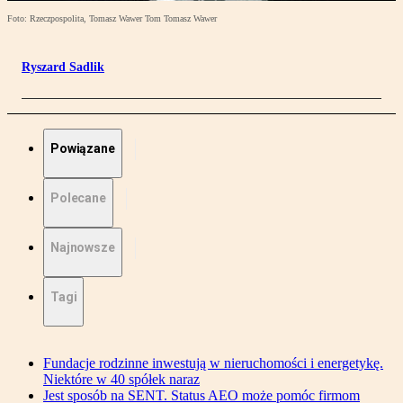
Foto: Rzeczpospolita, Tomasz Wawer Tom Tomasz Wawer
Ryszard Sadlik
Powiązane
Polecane
Najnowsze
Tagi
Fundacje rodzinne inwestują w nieruchomości i energetykę.
Niektóre w 40 spółek naraz
Jest sposób na SENT. Status AEO może pomóc firmom