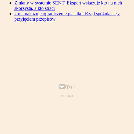
Zmiany w systemie SENT. Ekspert wskazuje kto na nich
skorzysta, a kto straci
Unia nakazuje ograniczenie plastiku. Rząd spóźnia się z
przyjęciem przepisów