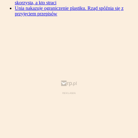
skorzysta, a kto straci
Unia nakazuje ograniczenie plastiku. Rząd spóźnia się z
przyjęciem przepisów