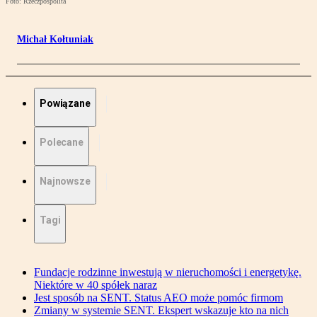
Foto: Rzeczpospolita
Michał Kołtuniak
Powiązane
Polecane
Najnowsze
Tagi
Fundacje rodzinne inwestują w nieruchomości i energetykę.
Niektóre w 40 spółek naraz
Jest sposób na SENT. Status AEO może pomóc firmom
Zmiany w systemie SENT. Ekspert wskazuje kto na nich