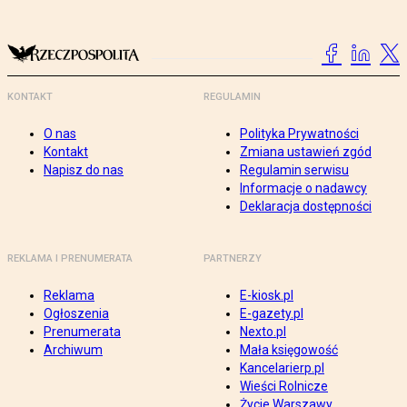
KONTAKT
REGULAMIN
O nas
Polityka Prywatności
Kontakt
Zmiana ustawień zgód
Napisz do nas
Regulamin serwisu
Informacje o nadawcy
Deklaracja dostępności
REKLAMA I PRENUMERATA
PARTNERZY
Reklama
E-kiosk.pl
Ogłoszenia
E-gazety.pl
Prenumerata
Nexto.pl
Archiwum
Mała księgowość
Kancelarierp.pl
Wieści Rolnicze
Życie Warszawy