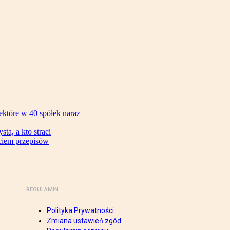
ektóre w 40 spółek naraz
ta, a kto straci
ęciem przepisów
REGULAMIN
Polityka Prywatności
Zmiana ustawień zgód