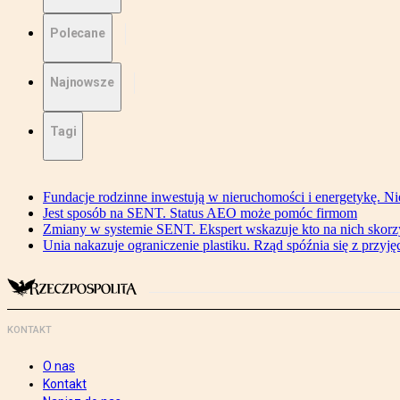
Polecane
Najnowsze
Tagi
Fundacje rodzinne inwestują w nieruchomości i energetykę. Ni
Jest sposób na SENT. Status AEO może pomóc firmom
Zmiany w systemie SENT. Ekspert wskazuje kto na nich skorzys
Unia nakazuje ograniczenie plastiku. Rząd spóźnia się z przyj
KONTAKT
O nas
Kontakt