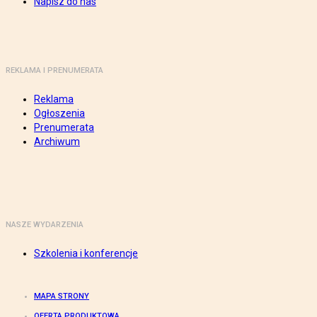
Napisz do nas
REKLAMA I PRENUMERATA
Reklama
Ogłoszenia
Prenumerata
Archiwum
NASZE WYDARZENIA
Szkolenia i konferencje
MAPA STRONY
OFERTA PRODUKTOWA