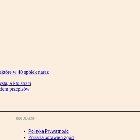
ektóre w 40 spółek naraz
ta, a kto straci
ęciem przepisów
REGULAMIN
Polityka Prywatności
Zmiana ustawień zgód