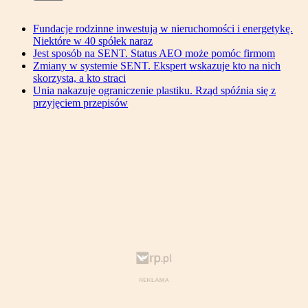
Fundacje rodzinne inwestują w nieruchomości i energetykę.
Niektóre w 40 spółek naraz
Jest sposób na SENT. Status AEO może pomóc firmom
Zmiany w systemie SENT. Ekspert wskazuje kto na nich
skorzysta, a kto straci
Unia nakazuje ograniczenie plastiku. Rząd spóźnia się z
przyjęciem przepisów