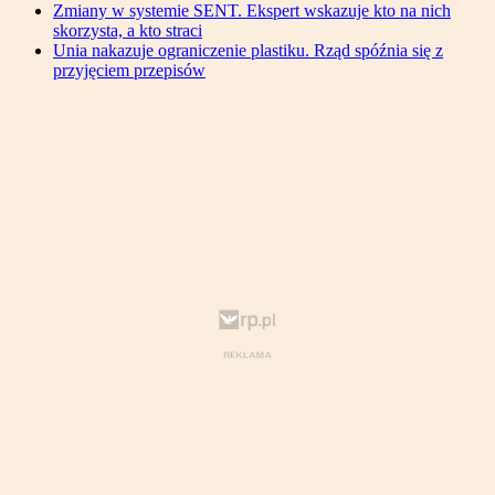
Zmiany w systemie SENT. Ekspert wskazuje kto na nich
skorzysta, a kto straci
Unia nakazuje ograniczenie plastiku. Rząd spóźnia się z
przyjęciem przepisów