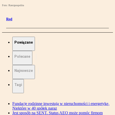
Foto: Rzeczpospolita
Red
Powiązane
Polecane
Najnowsze
Tagi
Fundacje rodzinne inwestują w nieruchomości i energetykę.
Niektóre w 40 spółek naraz
Jest sposób na SENT. Status AEO może pomóc firmom