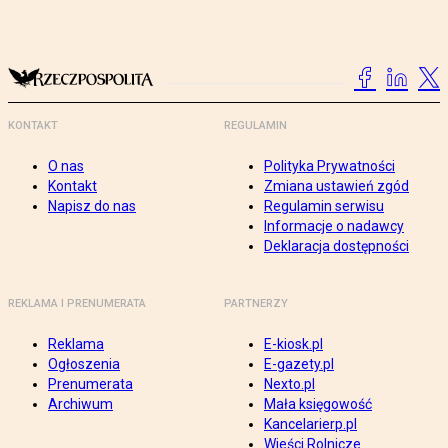
KONTAKT
REGULAMIN
O nas
Polityka Prywatności
Kontakt
Zmiana ustawień zgód
Napisz do nas
Regulamin serwisu
Informacje o nadawcy
Deklaracja dostępności
REKLAMA I PRENUMERATA
PARTNERZY
Reklama
E-kiosk.pl
Ogłoszenia
E-gazety.pl
Prenumerata
Nexto.pl
Archiwum
Mała księgowość
Kancelarierp.pl
Wieści Rolnicze