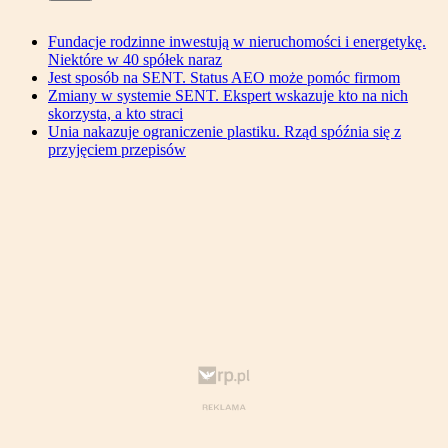
Fundacje rodzinne inwestują w nieruchomości i energetykę.
Niektóre w 40 spółek naraz
Jest sposób na SENT. Status AEO może pomóc firmom
Zmiany w systemie SENT. Ekspert wskazuje kto na nich
skorzysta, a kto straci
Unia nakazuje ograniczenie plastiku. Rząd spóźnia się z
przyjęciem przepisów