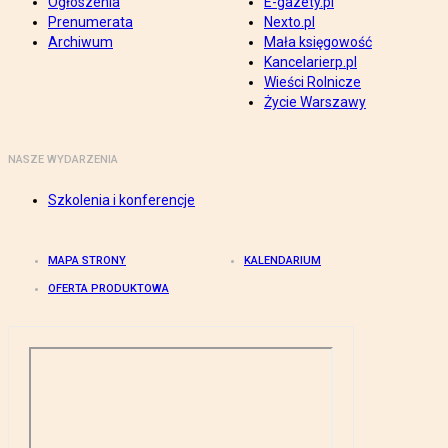
Ogłoszenia
E-gazety.pl
Prenumerata
Nexto.pl
Archiwum
Mała księgowość
Kancelarierp.pl
Wieści Rolnicze
Życie Warszawy
NASZE WYDARZENIA
Szkolenia i konferencje
MAPA STRONY
KALENDARIUM
OFERTA PRODUKTOWA