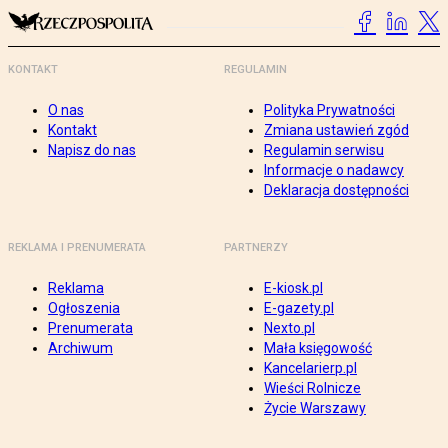
KONTAKT
REGULAMIN
O nas
Polityka Prywatności
Kontakt
Zmiana ustawień zgód
Napisz do nas
Regulamin serwisu
Informacje o nadawcy
Deklaracja dostępności
REKLAMA I PRENUMERATA
PARTNERZY
Reklama
E-kiosk.pl
Ogłoszenia
E-gazety.pl
Prenumerata
Nexto.pl
Archiwum
Mała księgowość
Kancelarierp.pl
Wieści Rolnicze
Życie Warszawy