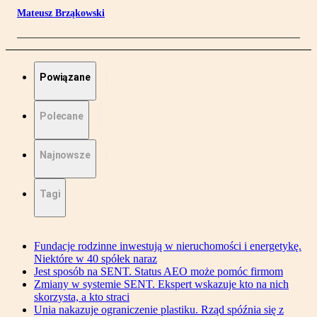
Mateusz Brząkowski
Powiązane
Polecane
Najnowsze
Tagi
Fundacje rodzinne inwestują w nieruchomości i energetykę.
Niektóre w 40 spółek naraz
Jest sposób na SENT. Status AEO może pomóc firmom
Zmiany w systemie SENT. Ekspert wskazuje kto na nich
skorzysta, a kto straci
Unia nakazuje ograniczenie plastiku. Rząd spóźnia się z