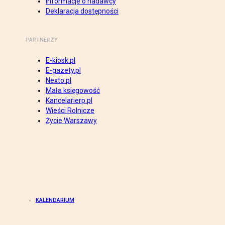
Informacje o nadawcy
Deklaracja dostępności
PARTNERZY
E-kiosk.pl
E-gazety.pl
Nexto.pl
Mała księgowość
Kancelarierp.pl
Wieści Rolnicze
Życie Warszawy
KALENDARIUM