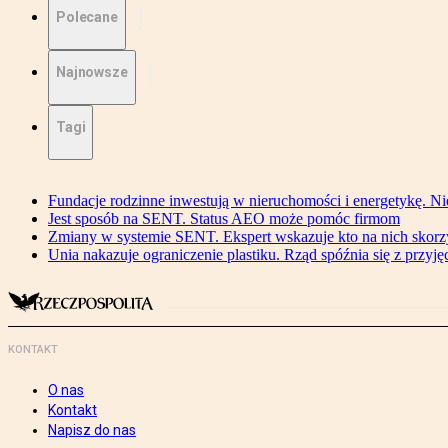
Polecane
Najnowsze
Tagi
Fundacje rodzinne inwestują w nieruchomości i energetykę. Ni
Jest sposób na SENT. Status AEO może pomóc firmom
Zmiany w systemie SENT. Ekspert wskazuje kto na nich skorzys
Unia nakazuje ograniczenie plastiku. Rząd spóźnia się z przyj
KONTAKT
O nas
Kontakt
Napisz do nas