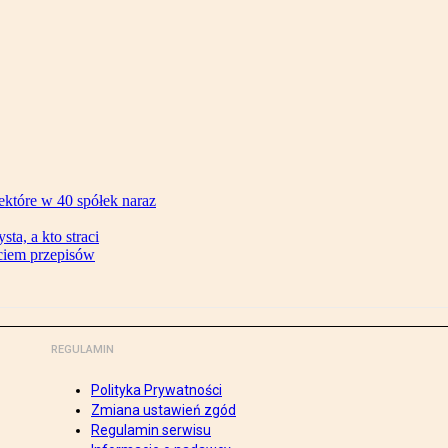
ektóre w 40 spółek naraz
ta, a kto straci
ęciem przepisów
REGULAMIN
Polityka Prywatności
Zmiana ustawień zgód
Regulamin serwisu