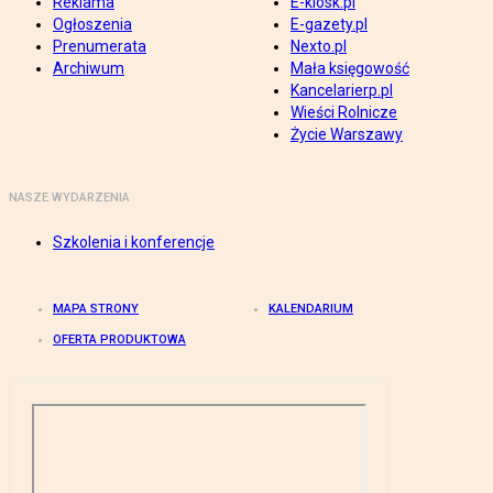
Reklama
E-kiosk.pl
Ogłoszenia
E-gazety.pl
Prenumerata
Nexto.pl
Archiwum
Mała księgowość
Kancelarierp.pl
Wieści Rolnicze
Życie Warszawy
NASZE WYDARZENIA
Szkolenia i konferencje
MAPA STRONY
KALENDARIUM
OFERTA PRODUKTOWA