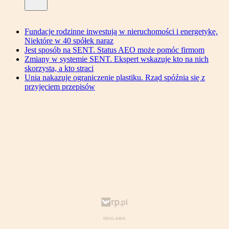
Fundacje rodzinne inwestują w nieruchomości i energetykę.
Niektóre w 40 spółek naraz
Jest sposób na SENT. Status AEO może pomóc firmom
Zmiany w systemie SENT. Ekspert wskazuje kto na nich
skorzysta, a kto straci
Unia nakazuje ograniczenie plastiku. Rząd spóźnia się z
przyjęciem przepisów