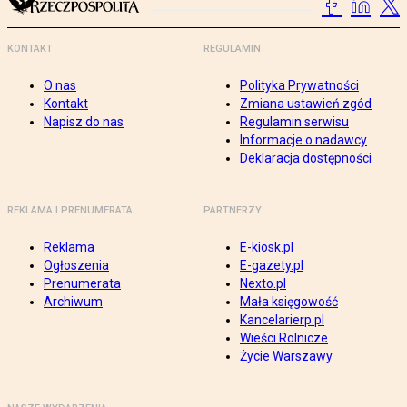
KONTAKT
REGULAMIN
O nas
Polityka Prywatności
Kontakt
Zmiana ustawień zgód
Napisz do nas
Regulamin serwisu
Informacje o nadawcy
Deklaracja dostępności
REKLAMA I PRENUMERATA
PARTNERZY
Reklama
E-kiosk.pl
Ogłoszenia
E-gazety.pl
Prenumerata
Nexto.pl
Archiwum
Mała księgowość
Kancelarierp.pl
Wieści Rolnicze
Życie Warszawy