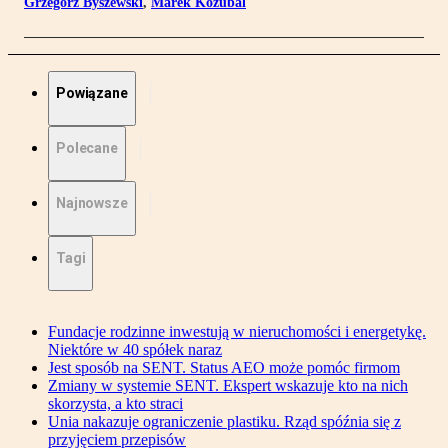
Grzegorz Byszewski
,
Marek Kozubal
Powiązane
Polecane
Najnowsze
Tagi
Fundacje rodzinne inwestują w nieruchomości i energetykę.
Niektóre w 40 spółek naraz
Jest sposób na SENT. Status AEO może pomóc firmom
Zmiany w systemie SENT. Ekspert wskazuje kto na nich
skorzysta, a kto straci
Unia nakazuje ograniczenie plastiku. Rząd spóźnia się z
przyjęciem przepisów