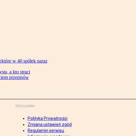
ektóre w 40 spółek naraz
ta, a kto straci
ęciem przepisów
REGULAMIN
Polityka Prywatności
Zmiana ustawień zgód
Regulamin serwisu