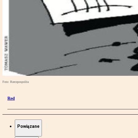
Foto: Rzeczpospolita
Red
Powiązane