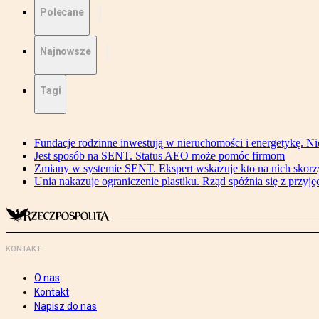
Polecane
Najnowsze
Tagi
Fundacje rodzinne inwestują w nieruchomości i energetykę. Ni
Jest sposób na SENT. Status AEO może pomóc firmom
Zmiany w systemie SENT. Ekspert wskazuje kto na nich skorzys
Unia nakazuje ograniczenie plastiku. Rząd spóźnia się z przyj
KONTAKT
O nas
Kontakt
Napisz do nas