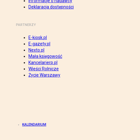
Informacje o nadawcy
Deklaracja dostępności
PARTNERZY
E-kiosk.pl
E-gazety.pl
Nexto.pl
Mała księgowość
Kancelarierp.pl
Wieści Rolnicze
Życie Warszawy
KALENDARIUM