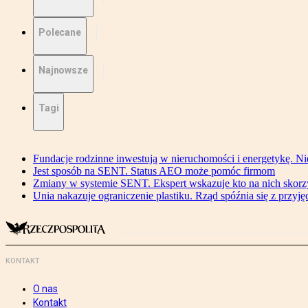
Polecane
Najnowsze
Tagi
Fundacje rodzinne inwestują w nieruchomości i energetykę. Ni
Jest sposób na SENT. Status AEO może pomóc firmom
Zmiany w systemie SENT. Ekspert wskazuje kto na nich skorzys
Unia nakazuje ograniczenie plastiku. Rząd spóźnia się z przyj
KONTAKT
O nas
Kontakt