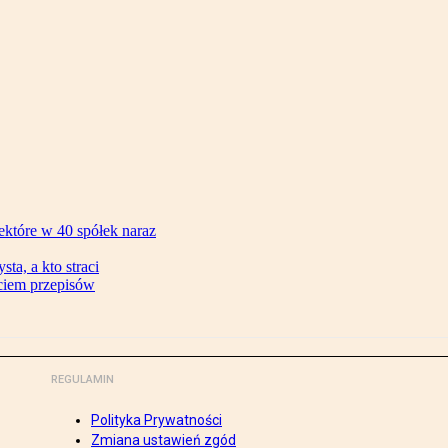
ektóre w 40 spółek naraz
ta, a kto straci
ęciem przepisów
REGULAMIN
Polityka Prywatności
Zmiana ustawień zgód