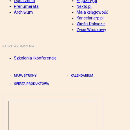
Ogłoszenia
E-gazety.pl
Prenumerata
Nexto.pl
Archiwum
Mała księgowość
Kancelarierp.pl
Wieści Rolnicze
Życie Warszawy
NASZE WYDARZENIA
Szkolenia i konferencje
MAPA STRONY
KALENDARIUM
OFERTA PRODUKTOWA