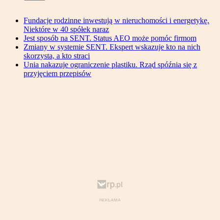
Fundacje rodzinne inwestują w nieruchomości i energetykę.
Niektóre w 40 spółek naraz
Jest sposób na SENT. Status AEO może pomóc firmom
Zmiany w systemie SENT. Ekspert wskazuje kto na nich
skorzysta, a kto straci
Unia nakazuje ograniczenie plastiku. Rząd spóźnia się z
przyjęciem przepisów