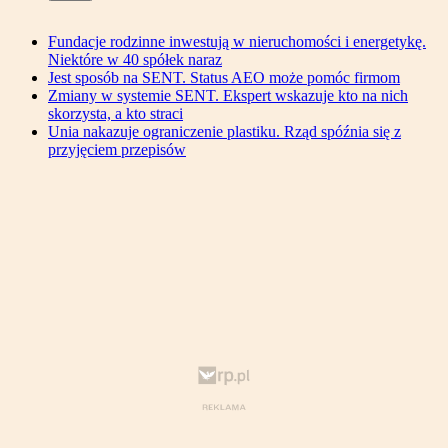
Fundacje rodzinne inwestują w nieruchomości i energetykę.
Niektóre w 40 spółek naraz
Jest sposób na SENT. Status AEO może pomóc firmom
Zmiany w systemie SENT. Ekspert wskazuje kto na nich
skorzysta, a kto straci
Unia nakazuje ograniczenie plastiku. Rząd spóźnia się z
przyjęciem przepisów