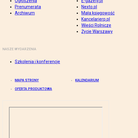
Ogłoszenia
E-gazety.pl
Prenumerata
Nexto.pl
Archiwum
Mała księgowość
Kancelarierp.pl
Wieści Rolnicze
Życie Warszawy
NASZE WYDARZENIA
Szkolenia i konferencje
MAPA STRONY
KALENDARIUM
OFERTA PRODUKTOWA