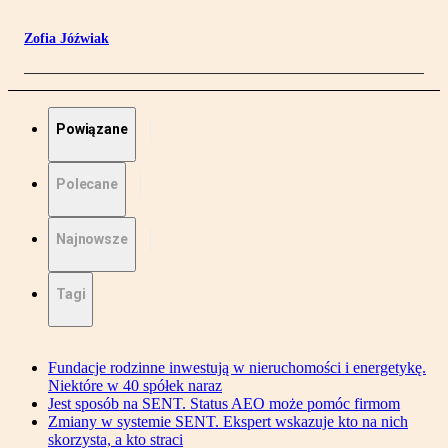
Zofia Jóźwiak
Powiązane
Polecane
Najnowsze
Tagi
Fundacje rodzinne inwestują w nieruchomości i energetykę.
Niektóre w 40 spółek naraz
Jest sposób na SENT. Status AEO może pomóc firmom
Zmiany w systemie SENT. Ekspert wskazuje kto na nich
skorzysta, a kto straci