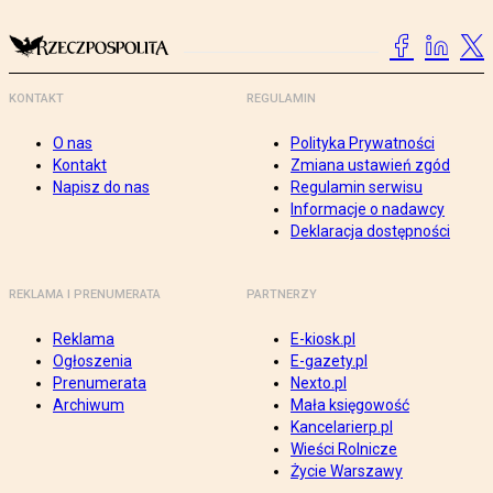
KONTAKT
REGULAMIN
O nas
Polityka Prywatności
Kontakt
Zmiana ustawień zgód
Napisz do nas
Regulamin serwisu
Informacje o nadawcy
Deklaracja dostępności
REKLAMA I PRENUMERATA
PARTNERZY
Reklama
E-kiosk.pl
Ogłoszenia
E-gazety.pl
Prenumerata
Nexto.pl
Archiwum
Mała księgowość
Kancelarierp.pl
Wieści Rolnicze
Życie Warszawy