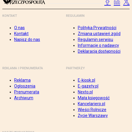
KONTAKT
REGULAMIN
O nas
Polityka Prywatności
Kontakt
Zmiana ustawień zgód
Napisz do nas
Regulamin serwisu
Informacje o nadawcy
Deklaracja dostępności
REKLAMA I PRENUMERATA
PARTNERZY
Reklama
E-kiosk.pl
Ogłoszenia
E-gazety.pl
Prenumerata
Nexto.pl
Archiwum
Mała księgowość
Kancelarierp.pl
Wieści Rolnicze
Życie Warszawy