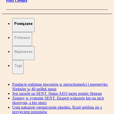
Piotr Ceregra
Powiązane
Polecane
Najnowsze
Tagi
Fundacje rodzinne inwestują w nieruchomości i energetykę.
Niektóre w 40 spółek naraz
Jest sposób na SENT. Status AEO może pomóc firmom
Zmiany w systemie SENT. Ekspert wskazuje kto na nich
skorzysta, a kto straci
Unia nakazuje ograniczenie plastiku. Rząd spóźnia się z
przyjęciem przepisów