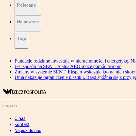
Polecane
Najnowsze
Tagi
Fundacje rodzinne inwestują w nieruchomości i energetykę. Ni
Jest sposób na SENT. Status AEO może pomóc firmom
Zmiany w systemie SENT. Ekspert wskazuje kto na nich skorzys
Unia nakazuje ograniczenie plastiku. Rząd spóźnia się z przyj
KONTAKT
O nas
Kontakt
Napisz do nas