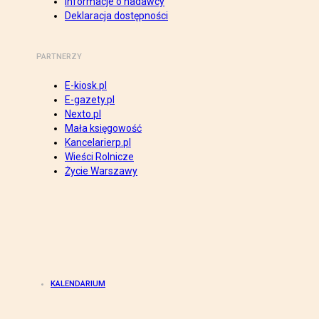
Informacje o nadawcy
Deklaracja dostępności
PARTNERZY
E-kiosk.pl
E-gazety.pl
Nexto.pl
Mała księgowość
Kancelarierp.pl
Wieści Rolnicze
Życie Warszawy
KALENDARIUM