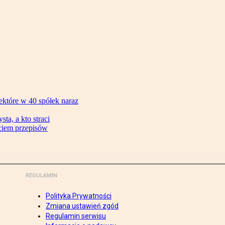
ektóre w 40 spółek naraz
ta, a kto straci
ęciem przepisów
REGULAMIN
Polityka Prywatności
Zmiana ustawień zgód
Regulamin serwisu