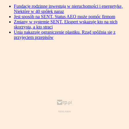
Fundacje rodzinne inwestują w nieruchomości i energetykę.
Niektóre w 40 spółek naraz
Jest sposób na SENT. Status AEO może pomóc firmom
Zmiany w systemie SENT. Ekspert wskazuje kto na nich
skorzysta, a kto straci
Unia nakazuje ograniczenie plastiku. Rząd spóźnia się z
przyjęciem przepisów