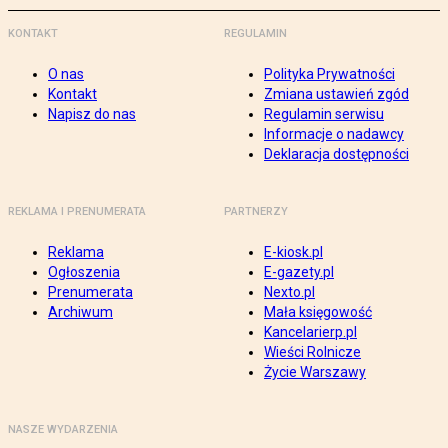
KONTAKT
REGULAMIN
O nas
Polityka Prywatności
Kontakt
Zmiana ustawień zgód
Napisz do nas
Regulamin serwisu
Informacje o nadawcy
Deklaracja dostępności
REKLAMA I PRENUMERATA
PARTNERZY
Reklama
E-kiosk.pl
Ogłoszenia
E-gazety.pl
Prenumerata
Nexto.pl
Archiwum
Mała księgowość
Kancelarierp.pl
Wieści Rolnicze
Życie Warszawy
NASZE WYDARZENIA