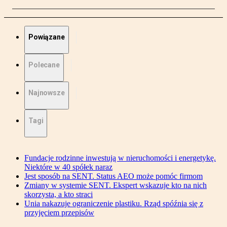
Powiązane
Polecane
Najnowsze
Tagi
Fundacje rodzinne inwestują w nieruchomości i energetykę.
Niektóre w 40 spółek naraz
Jest sposób na SENT. Status AEO może pomóc firmom
Zmiany w systemie SENT. Ekspert wskazuje kto na nich
skorzysta, a kto straci
Unia nakazuje ograniczenie plastiku. Rząd spóźnia się z
przyjęciem przepisów