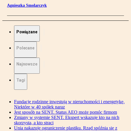
Agnieszka Smolarczyk
Powiązane
Polecane
Najnowsze
Tagi
Fundacje rodzinne inwestują w nieruchomości i energetykę.
Niektóre w 40 spółek naraz
Jest sposób na SENT. Status AEO może pomóc firmom
Zmiany w systemie SENT. Ekspert wskazuje kto na nich
skorzysta, a kto straci
Unia nakazuje ograniczenie plastiku. Rząd spóźnia się z