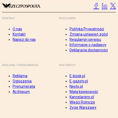
KONTAKT
REGULAMIN
O nas
Polityka Prywatności
Kontakt
Zmiana ustawień zgód
Napisz do nas
Regulamin serwisu
Informacje o nadawcy
Deklaracja dostępności
REKLAMA I PRENUMERATA
PARTNERZY
Reklama
E-kiosk.pl
Ogłoszenia
E-gazety.pl
Prenumerata
Nexto.pl
Archiwum
Mała księgowość
Kancelarierp.pl
Wieści Rolnicze
Życie Warszawy