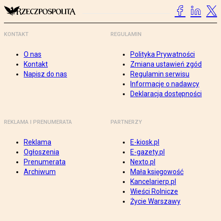
KONTAKT
REGULAMIN
O nas
Polityka Prywatności
Kontakt
Zmiana ustawień zgód
Napisz do nas
Regulamin serwisu
Informacje o nadawcy
Deklaracja dostępności
REKLAMA I PRENUMERATA
PARTNERZY
Reklama
E-kiosk.pl
Ogłoszenia
E-gazety.pl
Prenumerata
Nexto.pl
Archiwum
Mała księgowość
Kancelarierp.pl
Wieści Rolnicze
Życie Warszawy