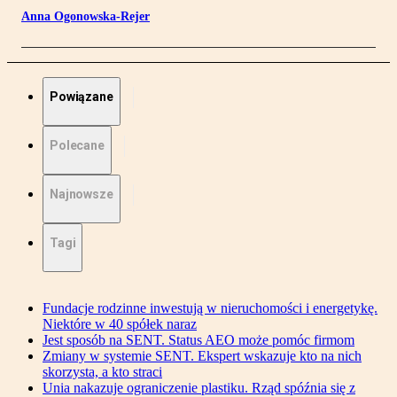
Anna Ogonowska-Rejer
Powiązane
Polecane
Najnowsze
Tagi
Fundacje rodzinne inwestują w nieruchomości i energetykę.
Niektóre w 40 spółek naraz
Jest sposób na SENT. Status AEO może pomóc firmom
Zmiany w systemie SENT. Ekspert wskazuje kto na nich
skorzysta, a kto straci
Unia nakazuje ograniczenie plastiku. Rząd spóźnia się z