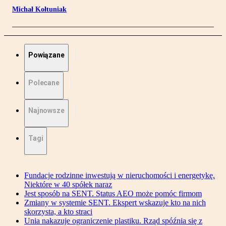
Michał Kołtuniak
Powiązane
Polecane
Najnowsze
Tagi
Fundacje rodzinne inwestują w nieruchomości i energetykę.
Niektóre w 40 spółek naraz
Jest sposób na SENT. Status AEO może pomóc firmom
Zmiany w systemie SENT. Ekspert wskazuje kto na nich
skorzysta, a kto straci
Unia nakazuje ograniczenie plastiku. Rząd spóźnia się z