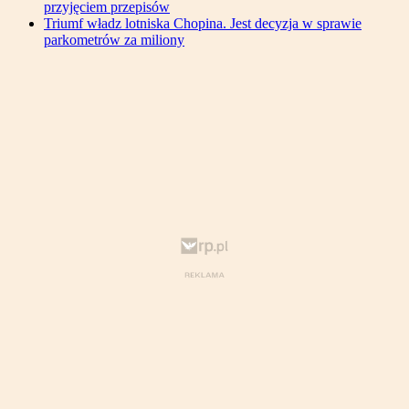
przyjęciem przepisów
Triumf władz lotniska Chopina. Jest decyzja w sprawie
parkometrów za miliony