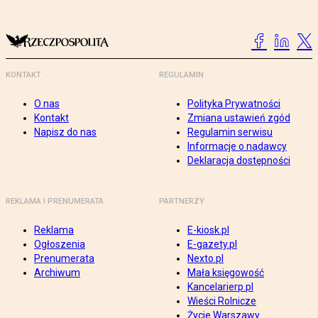
KONTAKT
REGULAMIN
O nas
Polityka Prywatności
Kontakt
Zmiana ustawień zgód
Napisz do nas
Regulamin serwisu
Informacje o nadawcy
Deklaracja dostępności
REKLAMA I PRENUMERATA
PARTNERZY
Reklama
E-kiosk.pl
Ogłoszenia
E-gazety.pl
Prenumerata
Nexto.pl
Archiwum
Mała księgowość
Kancelarierp.pl
Wieści Rolnicze
Życie Warszawy