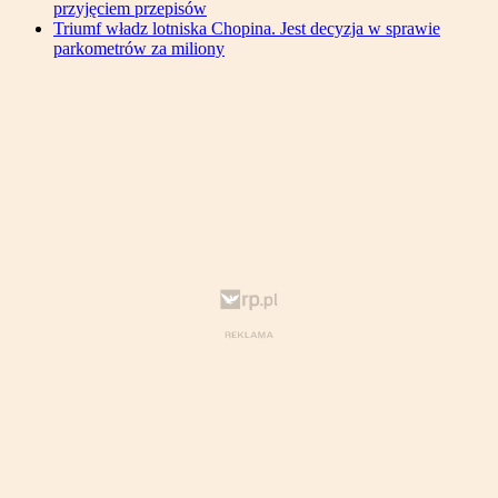
przyjęciem przepisów
Triumf władz lotniska Chopina. Jest decyzja w sprawie
parkometrów za miliony