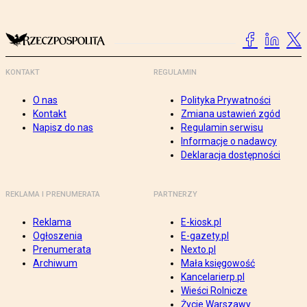
KONTAKT
REGULAMIN
O nas
Polityka Prywatności
Kontakt
Zmiana ustawień zgód
Napisz do nas
Regulamin serwisu
Informacje o nadawcy
Deklaracja dostępności
REKLAMA I PRENUMERATA
PARTNERZY
Reklama
E-kiosk.pl
Ogłoszenia
E-gazety.pl
Prenumerata
Nexto.pl
Archiwum
Mała księgowość
Kancelarierp.pl
Wieści Rolnicze
Życie Warszawy