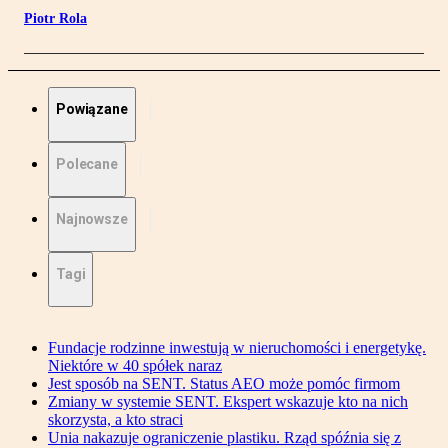
Piotr Rola
Powiązane
Polecane
Najnowsze
Tagi
Fundacje rodzinne inwestują w nieruchomości i energetykę.
Niektóre w 40 spółek naraz
Jest sposób na SENT. Status AEO może pomóc firmom
Zmiany w systemie SENT. Ekspert wskazuje kto na nich
skorzysta, a kto straci
Unia nakazuje ograniczenie plastiku. Rząd spóźnia się z