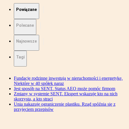
Powiązane
Polecane
Najnowsze
Tagi
Fundacje rodzinne inwestują w nieruchomości i energetykę.
Niektóre w 40 spółek naraz
Jest sposób na SENT. Status AEO może pomóc firmom
Zmiany w systemie SENT. Ekspert wskazuje kto na nich
skorzysta, a kto straci
Unia nakazuje ograniczenie plastiku. Rząd spóźnia się z
przyjęciem przepisów