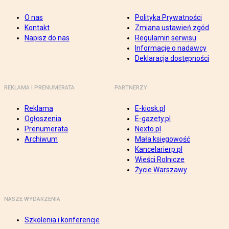
O nas
Polityka Prywatności
Kontakt
Zmiana ustawień zgód
Napisz do nas
Regulamin serwisu
Informacje o nadawcy
Deklaracja dostępności
REKLAMA I PRENUMERATA
PARTNERZY
Reklama
E-kiosk.pl
Ogłoszenia
E-gazety.pl
Prenumerata
Nexto.pl
Archiwum
Mała księgowość
Kancelarierp.pl
Wieści Rolnicze
Życie Warszawy
NASZE WYDARZENIA
Szkolenia i konferencje