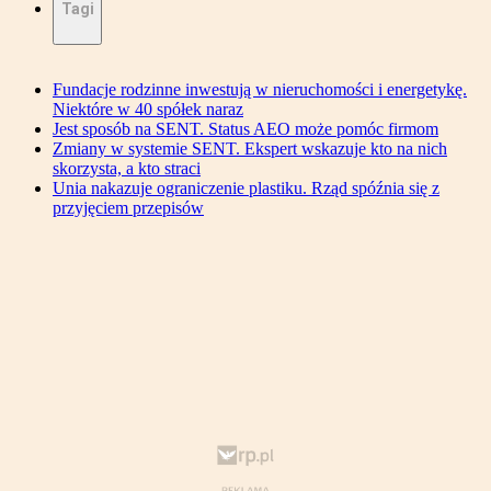
Tagi
Fundacje rodzinne inwestują w nieruchomości i energetykę.
Niektóre w 40 spółek naraz
Jest sposób na SENT. Status AEO może pomóc firmom
Zmiany w systemie SENT. Ekspert wskazuje kto na nich
skorzysta, a kto straci
Unia nakazuje ograniczenie plastiku. Rząd spóźnia się z
przyjęciem przepisów