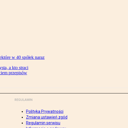
ektóre w 40 spółek naraz
ta, a kto straci
ęciem przepisów
REGULAMIN
Polityka Prywatności
Zmiana ustawień zgód
Regulamin serwisu