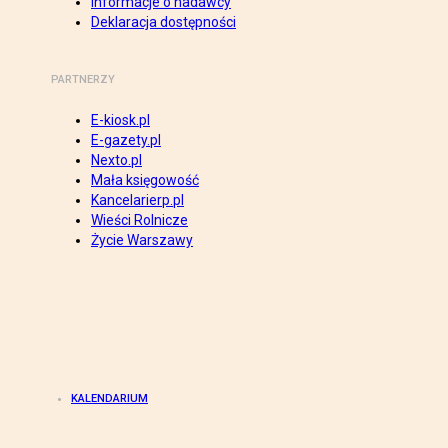
Informacje o nadawcy
Deklaracja dostępności
PARTNERZY
E-kiosk.pl
E-gazety.pl
Nexto.pl
Mała księgowość
Kancelarierp.pl
Wieści Rolnicze
Życie Warszawy
KALENDARIUM