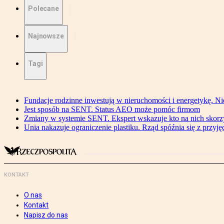
Polecane
Najnowsze
Tagi
Fundacje rodzinne inwestują w nieruchomości i energetykę. Ni
Jest sposób na SENT. Status AEO może pomóc firmom
Zmiany w systemie SENT. Ekspert wskazuje kto na nich skorzys
Unia nakazuje ograniczenie plastiku. Rząd spóźnia się z przyj
KONTAKT
O nas
Kontakt
Napisz do nas