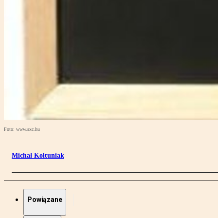
Foto: www.sxc.hu
Michał Kołtuniak
Powiązane