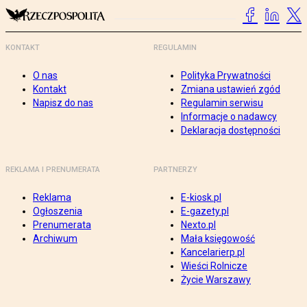
KONTAKT
REGULAMIN
O nas
Polityka Prywatności
Kontakt
Zmiana ustawień zgód
Napisz do nas
Regulamin serwisu
Informacje o nadawcy
Deklaracja dostępności
REKLAMA I PRENUMERATA
PARTNERZY
Reklama
E-kiosk.pl
Ogłoszenia
E-gazety.pl
Prenumerata
Nexto.pl
Archiwum
Mała księgowość
Kancelarierp.pl
Wieści Rolnicze
Życie Warszawy