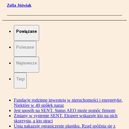
Zofia Jóźwiak
Powiązane
Polecane
Najnowsze
Tagi
Fundacje rodzinne inwestują w nieruchomości i energetykę.
Niektóre w 40 spółek naraz
Jest sposób na SENT. Status AEO może pomóc firmom
Zmiany w systemie SENT. Ekspert wskazuje kto na nich
skorzysta, a kto straci
Unia nakazuje ograniczenie plastiku. Rząd spóźnia się z