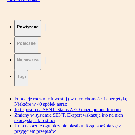
Powiązane
Polecane
Najnowsze
Tagi
Fundacje rodzinne inwestują w nieruchomości i energetykę.
Niektóre w 40 spółek naraz
Jest sposób na SENT. Status AEO może pomóc firmom
Zmiany w systemie SENT. Ekspert wskazuje kto na nich
skorzysta, a kto straci
Unia nakazuje ograniczenie plastiku. Rząd spóźnia się z
przyjęciem przepisów