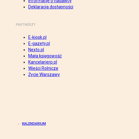
Informacje o nadawcy
Deklaracja dostępności
PARTNERZY
E-kiosk.pl
E-gazety.pl
Nexto.pl
Mała księgowość
Kancelarierp.pl
Wieści Rolnicze
Życie Warszawy
KALENDARIUM