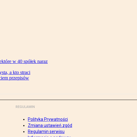
ektóre w 40 spółek naraz
ta, a kto straci
ęciem przepisów
REGULAMIN
Polityka Prywatności
Zmiana ustawień zgód
Regulamin serwisu