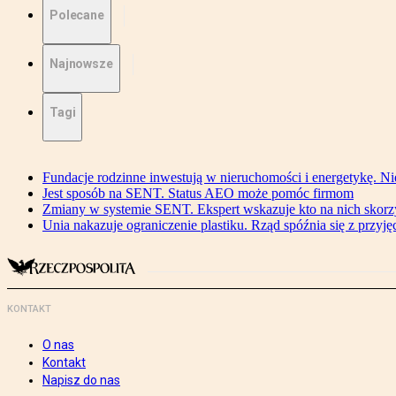
Polecane
Najnowsze
Tagi
Fundacje rodzinne inwestują w nieruchomości i energetykę. Ni
Jest sposób na SENT. Status AEO może pomóc firmom
Zmiany w systemie SENT. Ekspert wskazuje kto na nich skorzys
Unia nakazuje ograniczenie plastiku. Rząd spóźnia się z przyj
KONTAKT
O nas
Kontakt
Napisz do nas