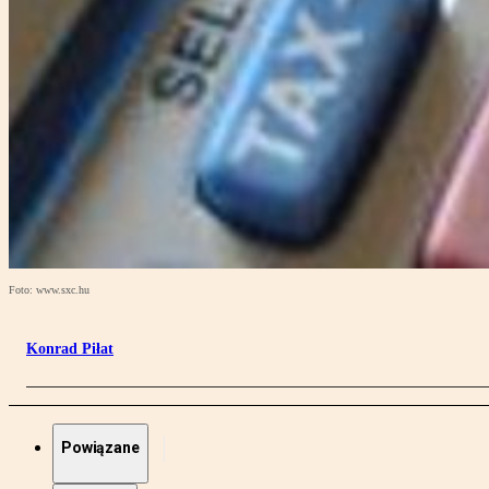
Foto: www.sxc.hu
Konrad Piłat
Powiązane