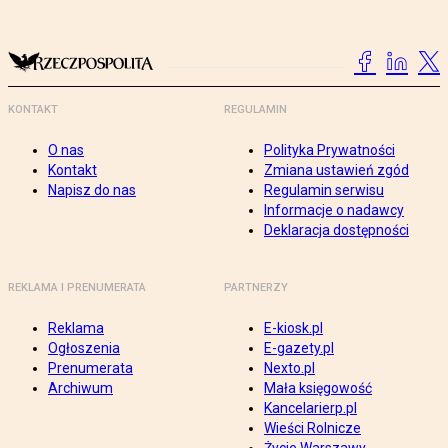
KONTAKT
REGULAMIN
O nas
Polityka Prywatności
Kontakt
Zmiana ustawień zgód
Napisz do nas
Regulamin serwisu
Informacje o nadawcy
Deklaracja dostępności
REKLAMA I PRENUMERATA
PARTNERZY
Reklama
E-kiosk.pl
Ogłoszenia
E-gazety.pl
Prenumerata
Nexto.pl
Archiwum
Mała księgowość
Kancelarierp.pl
Wieści Rolnicze