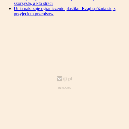
skorzysta, a kto straci
Unia nakazuje ograniczenie plastiku. Rząd spóźnia się z
przyjęciem przepisów