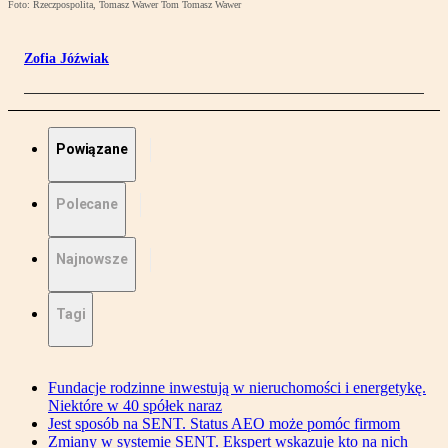
Foto: Rzeczpospolita, Tomasz Wawer Tom Tomasz Wawer
Zofia Jóźwiak
Powiązane
Polecane
Najnowsze
Tagi
Fundacje rodzinne inwestują w nieruchomości i energetykę.
Niektóre w 40 spółek naraz
Jest sposób na SENT. Status AEO może pomóc firmom
Zmiany w systemie SENT. Ekspert wskazuje kto na nich